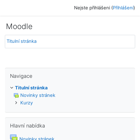
Přejít k hlavnímu obsahu
Nejste přihlášeni (
Přihlášení
)
Moodle
Titulní stránka
Přeskočit: Navigace
Navigace
Titulní stránka
Novinky stránek
Kurzy
Přeskočit: Hlavní nabídka
Hlavní nabídka
Fórum
Novinky stránek