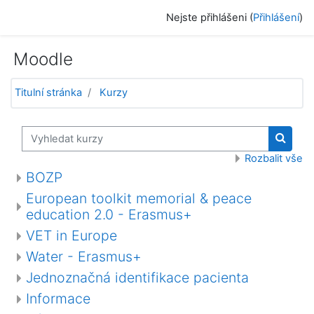
Přejít k hlavnímu obsahu
Nejste přihlášeni (
Přihlášení
)
Moodle
Titulní stránka
Kurzy
Vyhledat kurzy
Vyhled
Rozbalit vše
BOZP
European toolkit memorial & peace
education 2.0 - Erasmus+
VET in Europe
Water - Erasmus+
Jednoznačná identifikace pacienta
Informace